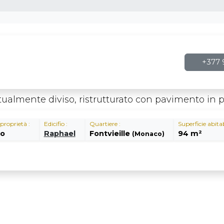
+377 9
attualmente diviso, ristrutturato con pavimento in 
 proprietà :
Edicifio :
Quartiere :
Superficie abitab
io
Raphael
Fontvieille
94 m²
(Monaco)