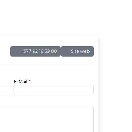
+377 92 16 59 00
Site web
E-Mail
*