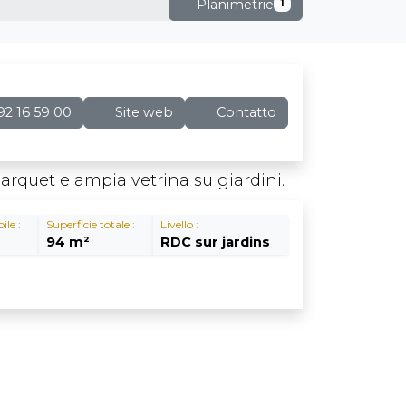
Planimetrie
1
2 16 59 00
Site web
Contatto
parquet e ampia vetrina su giardini.
ile :
Superficie totale :
Livello :
94 m²
RDC sur jardins