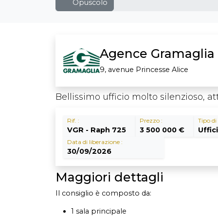
Opuscolo
Agence Gramaglia
9, avenue Princesse Alice
Bellissimo ufficio molto silenzioso, 
Rif. :
Prezzo :
Tipo di
VGR - Raph 725
3 500 000 €
Uffic
Data di liberazione :
30/09/2026
Maggiori dettagli
Il consiglio è composto da:
1 sala principale