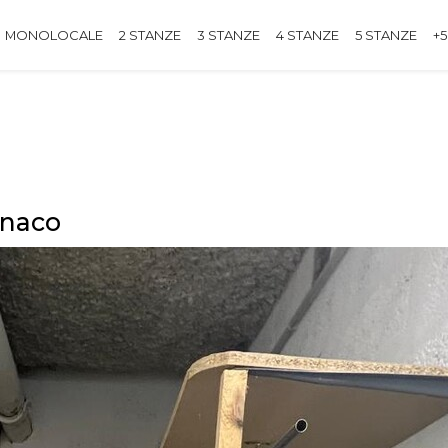
MONOLOCALE
2 STANZE
3 STANZE
4 STANZE
5 STANZE
+5
onaco