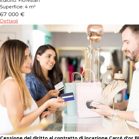
Edicifio:
Florestan
Superficie:
4 m²
67 000 €
Dettagli
Cessione del diritto al contratto di locazione Carré d'or B