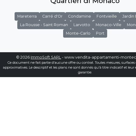
Quartieri di Monaco
Mareterra
Carré d'Or
Condamine
Fontvieille
Jardin
La Rousse - Saint Roman
Larvotto
Monaco-Ville
Mon
Monte-Carlo
Port
© 2026
ImmoSoft SARL
- www.vendita-appartamenti-montec
Ce document ne fait partie d'aucune offre ou contrat. Toutes mesures, surfaces 
approximatives. Le descriptif et les plans ne sont donnés qu'à titre indicatif et leur
garantie.