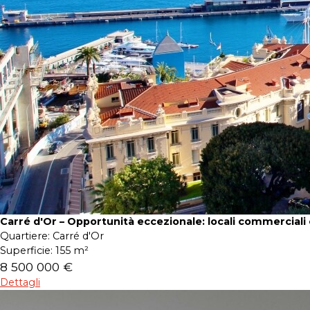
Carré d'Or – Opportunità eccezionale: locali commerciali
Quartiere:
Carré d'Or
Superficie:
155 m²
8 500 000 €
Dettagli