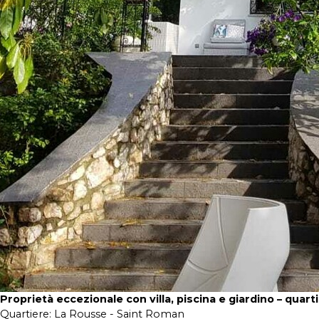
Proprietà eccezionale con villa, piscina e giardino – quar
Quartiere:
La Rousse - Saint Roman