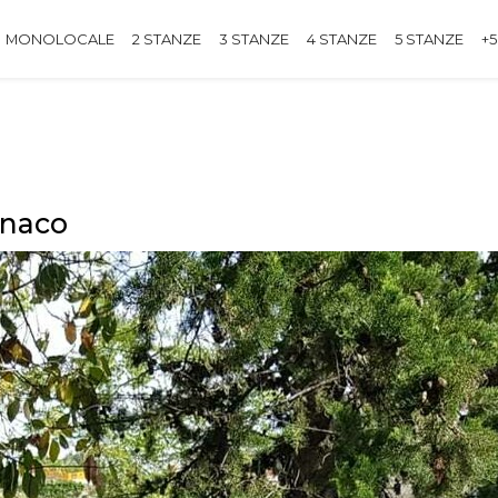
MONOLOCALE
2 STANZE
3 STANZE
4 STANZE
5 STANZE
+5
onaco