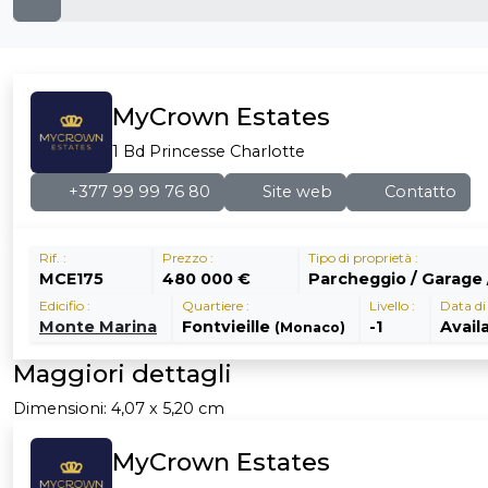
MyCrown Estates
1 Bd Princesse Charlotte
+377 99 99 76 80
Site web
Contatto
Rif. :
Prezzo :
Tipo di proprietà :
MCE175
480 000 €
Parcheggio / Garage 
Edicifio :
Quartiere :
Livello :
Data di 
Monte Marina
Fontvieille
-1
Avail
(Monaco)
Maggiori dettagli
Dimensioni: 4,07 x 5,20 cm
MyCrown Estates