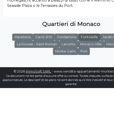
monegaschi, accanto a palazzi di lusso come il Memmo Ce
Seaside Plaza o le Terrasses du Port.
Quartieri di Monaco
Mareterra
Carré d'Or
Condamine
Fontvieille
Jardin
La Rousse - Saint Roman
Larvotto
Monaco-Ville
Mon
Monte-Carlo
Port
© 2026
ImmoSoft SARL
- www.vendita-appartamenti-montec
Ce document ne fait partie d'aucune offre ou contrat. Toutes mesures, surfaces 
approximatives. Le descriptif et les plans ne sont donnés qu'à titre indicatif et leur
garantie.