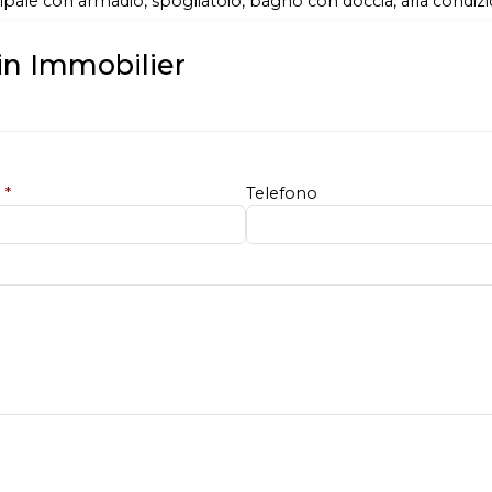
ipale con armadio, spogliatoio, bagno con doccia, aria condizio
in Immobilier
e
*
Telefono