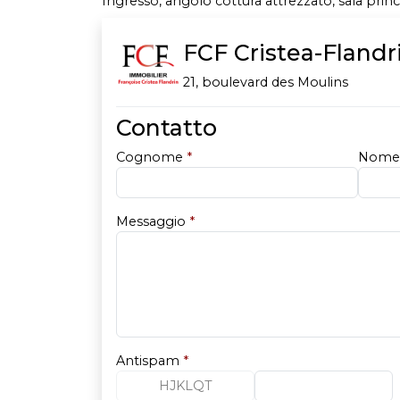
Ingresso, angolo cottura attrezzato, sala princ
FCF Cristea-Flandr
21, boulevard des Moulins
Contatto
Cognome
*
Nom
Messaggio
*
Antispam
*
HJKLQT