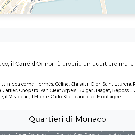
aco,
il Carré d'Or
non è proprio un quartiere ma la 
alta moda come Hermès, Céline, Christian Dior, Saint Laurent R
me Cartier, Chopard, Van Cleef Arpels, Bulgari, Piaget, Repossi...
, il Mirabeau, il Monte-Carlo Star o ancora il Montaigne.
Quartieri di Monaco
ieille
Jardin Exotique
La Rousse - Saint Roman
Larvotto
Mona