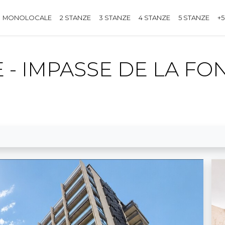
MONOLOCALE
2 STANZE
3 STANZE
4 STANZE
5 STANZE
+5
 - IMPASSE DE LA FO