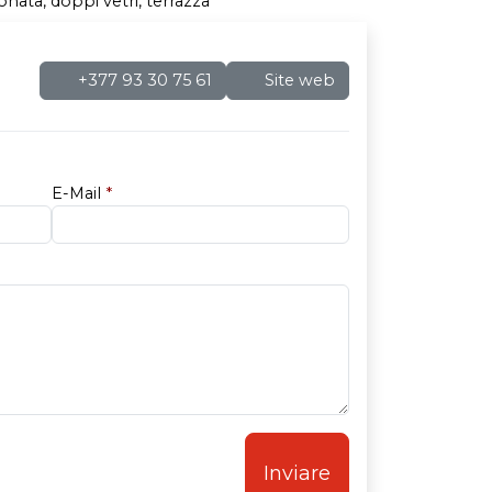
nata, doppi vetri, terrazza
+377 93 30 75 61
Site web
E-Mail
*
Inviare