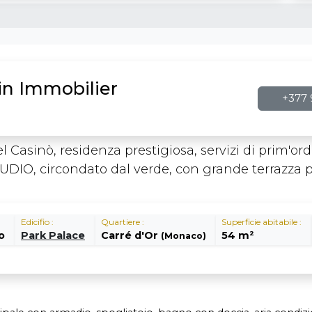
in Immobilier
+377 
l Casinò, residenza prestigiosa, servizi di prim'ord
STUDIO, circondato dal verde, con grande terrazza
Edicifio :
Quartiere :
Superficie abitabile :
o
Park Palace
Carré d'Or
54 m²
(Monaco)