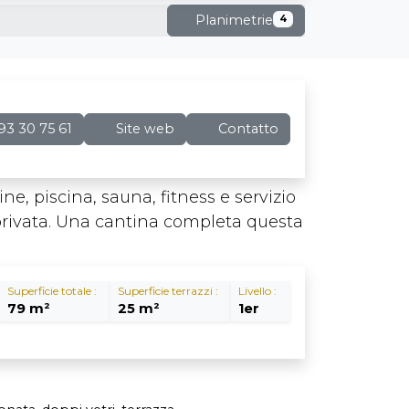
Planimetrie
4
93 30 75 61
Site web
Contatto
ine, piscina, sauna, fitness e servizio
 privata. Una cantina completa questa
Superficie totale :
Superficie terrazzi :
Livello :
79 m²
25 m²
1er