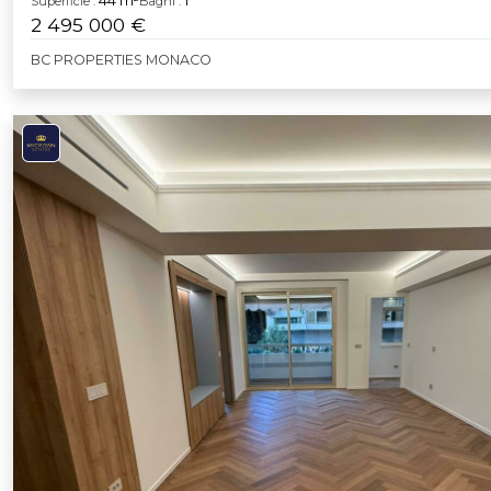
44 m²
1
Superficie :
Bagni :
2 495 000 €
BC PROPERTIES MONACO