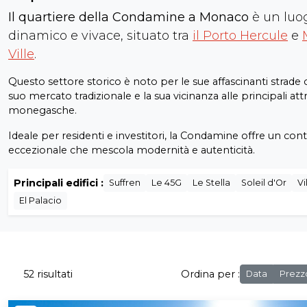
Il quartiere della Condamine a Monaco
è un luo
dinamico e vivace, situato tra
il Porto Hercule
e
Ville
.
Questo settore storico è noto per le sue affascinanti strade 
suo mercato tradizionale e la sua vicinanza alle principali att
monegasche.
Ideale per residenti e investitori, la Condamine offre un cont
eccezionale che mescola modernità e autenticità.
Principali edifici :
Suffren
Le 45G
Le Stella
Soleil d'Or
Vi
El Palacio
52 risultati
Ordina per :
Data
Prezz