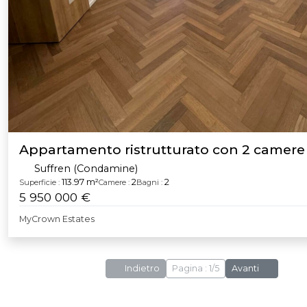
Appartamento ristrutturato con 2 camere 
Suffren (Condamine)
113.97 m²
2
2
Superficie :
Camere :
Bagni :
5 950 000 €
MyCrown Estates
Indietro
Pagina : 1/5
Avanti