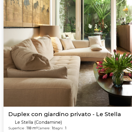
Duplex con giardino privato - Le Stella
Le Stella (Condamine)
118 m²
1
1
Superficie :
Camere :
Bagni :