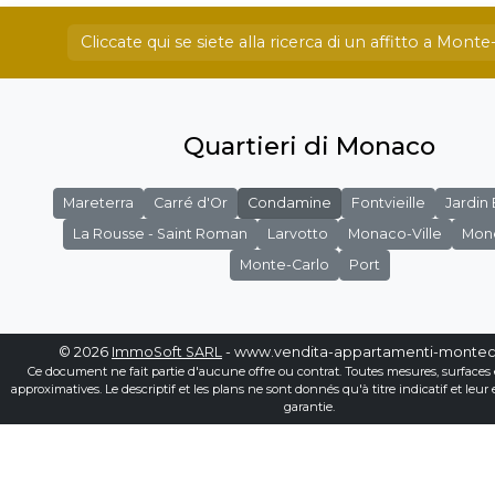
Cliccate qui se siete alla ricerca di un affitto a Monte
Quartieri di Monaco
Mareterra
Carré d'Or
Condamine
Fontvieille
Jardin
La Rousse - Saint Roman
Larvotto
Monaco-Ville
Mon
Monte-Carlo
Port
© 2026
ImmoSoft SARL
- www.vendita-appartamenti-montec
Ce document ne fait partie d'aucune offre ou contrat. Toutes mesures, surfaces 
approximatives. Le descriptif et les plans ne sont donnés qu'à titre indicatif et leur
garantie.