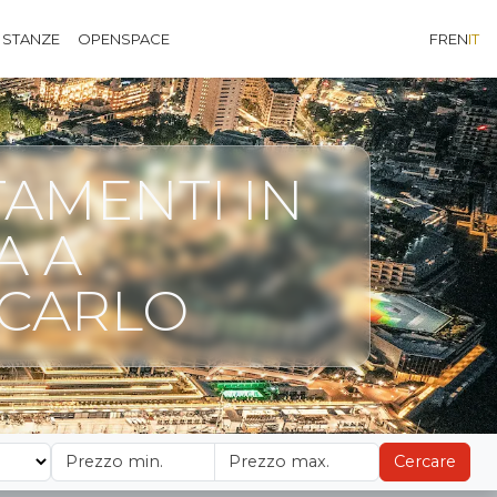
 STANZE
OPENSPACE
FR
EN
IT
AMENTI IN
A A
CARLO