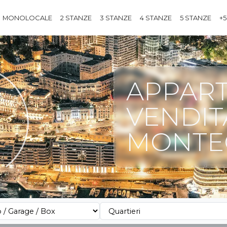
MONOLOCALE
2 STANZE
3 STANZE
4 STANZE
5 STANZE
+5
APPART
VENDIT
MONTE