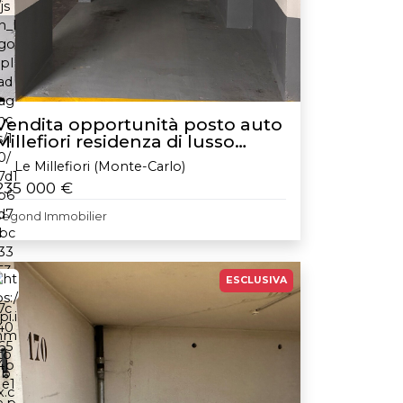
Vendita opportunità posto auto
Millefiori residenza di lusso
Monte-Carlo Monaco
Le Millefiori (Monte-Carlo)
235 000 €
Segond Immobilier
ESCLUSIVA