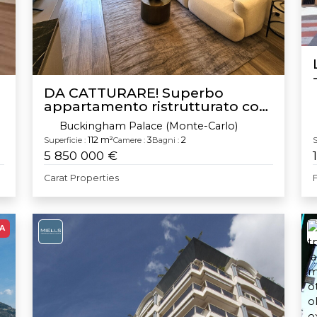
DA CATTURARE! Superbo
appartamento ristrutturato con
4 stanze
Buckingham Palace (Monte-Carlo)
112 m²
3
2
Superficie :
Camere :
Bagni :
S
5 850 000 €
Carat Properties
A