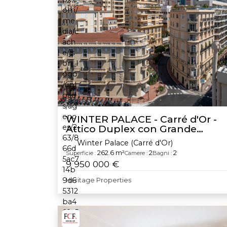
WINTER PALACE - Carré d'Or -
Attico Duplex con Grande
Potenziale di Ristrutturazione
Winter Palace (Carré d'Or)
262.6 m²
2
2
Superficie :
Camere :
Bagni :
9 950 000 €
Heritage Properties