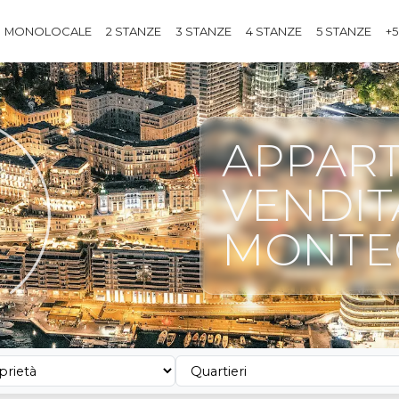
MONOLOCALE
2 STANZE
3 STANZE
4 STANZE
5 STANZE
+5
APPART
VENDIT
MONTE