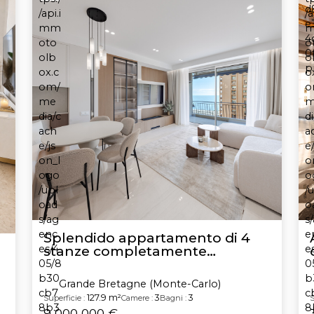
Splendido appartamento di 4
stanze completamente
ristrutturato - Grande Bretagne
Grande Bretagne (Monte-Carlo)
127.9 m²
3
3
Superficie :
Camere :
Bagni :
S
9 000 000 €