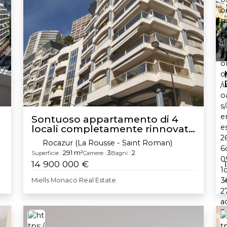
Sontuoso appartamento di 4
locali completamente rinnovato
| Terrazza di 95m²
Rocazur (La Rousse - Saint Roman)
291 m²
3
2
Superficie :
Camere :
Bagni :
14 900 000 €
Miells Monaco Real Estate