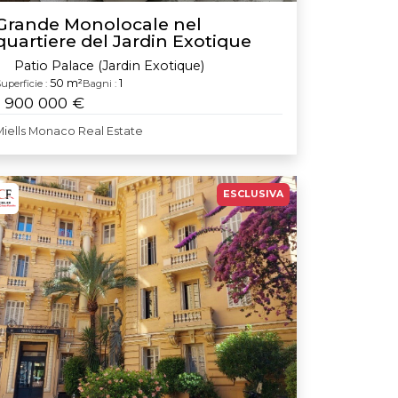
Grande Monolocale nel
quartiere del Jardin Exotique
Patio Palace (Jardin Exotique)
50 m²
1
uperficie :
Bagni :
1 900 000 €
Miells Monaco Real Estate
ESCLUSIVA