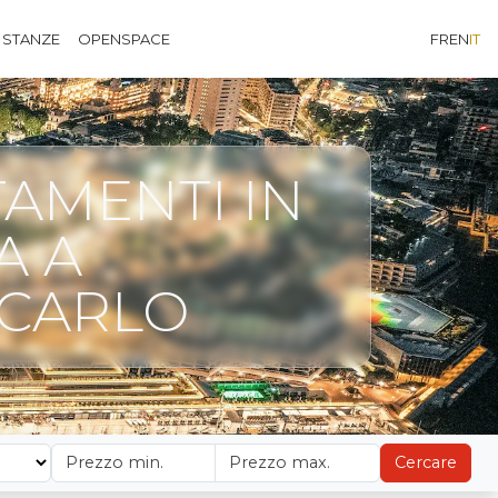
 STANZE
OPENSPACE
FR
EN
IT
AMENTI IN
A A
CARLO