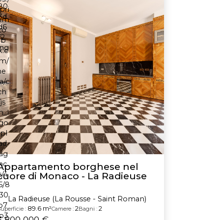
Appartamento borghese nel
cuore di Monaco - La Radieuse
La Radieuse (La Rousse - Saint Roman)
89.6 m²
2
2
uperficie :
Camere :
Bagni :
3 800 000 €