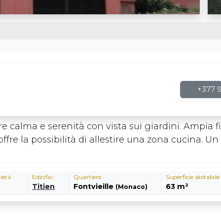
+377 9
ffre calma e serenità con vista sui giardini. Ampia
 offre la possibilità di allestire una zona cucina.
ietà :
Edicifio :
Quartiere :
Superficie abitabile 
Titien
Fontvieille
63 m²
(Monaco)