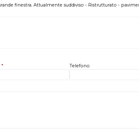
 grande finestra. Attualmente suddiviso - Ristrutturato - pavimen
e
*
Telefono