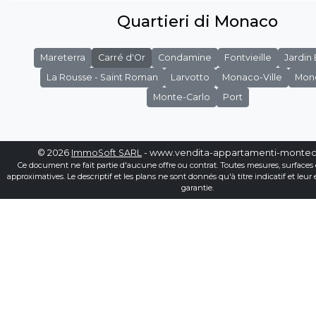
Quartieri di Monaco
Mareterra
Carré d'Or
Condamine
Fontvieille
Jardin
La Rousse - Saint Roman
Larvotto
Monaco-Ville
Mon
Monte-Carlo
Port
© 2026
ImmoSoft SARL
- www.vendita-appartamenti-montec
Ce document ne fait partie d'aucune offre ou contrat. Toutes mesures, surfaces 
approximatives. Le descriptif et les plans ne sont donnés qu'à titre indicatif et leur
garantie.