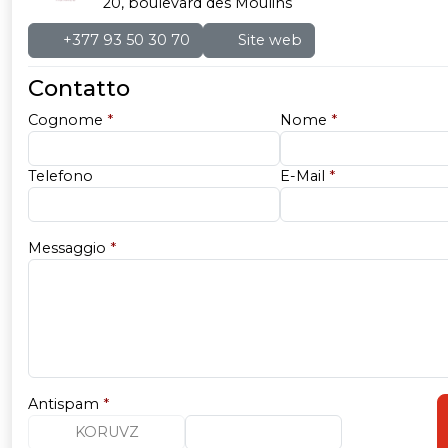
20, boulevard des Moulins
+377 93 50 30 70
Site web
Contatto
Cognome
*
Nome
*
Telefono
E-Mail
*
Messaggio
*
Antispam
*
KORUVZ