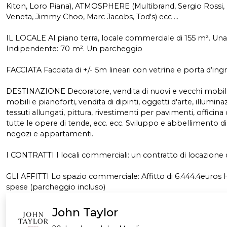
Kiton, Loro Piana), ATMOSPHERE (Multibrand, Sergio Rossi,
Veneta, Jimmy Choo, Marc Jacobs, Tod's) ecc ...
IL LOCALE Al piano terra, locale commerciale di 155 m². Una
Indipendente: 70 m². Un parcheggio
FACCIATA Facciata di +/- 5m lineari con vetrine e porta d’ing
DESTINAZIONE Decoratore, vendita di nuovi e vecchi mobili,
mobili e pianoforti, vendita di dipinti, oggetti d'arte, illuminaz
tessuti allungati, pittura, rivestimenti per pavimenti, officina
tutte le opere di tende, ecc. ecc. Sviluppo e abbellimento d
negozi e appartamenti.
I CONTRATTI I locali commerciali: un contratto di locazione di
GLI AFFITTI Lo spazio commerciale: Affitto di 6.444.4euros 
spese (parcheggio incluso)
John Taylor