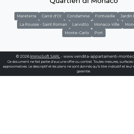
Quartieri di Monaco
Mareterra
Carré d'Or
Condamine
Fontvieille
Jardin
La Rousse - Saint Roman
Larvotto
Monaco-Ville
Mon
Monte-Carlo
Port
© 2026
ImmoSoft SARL
- www.vendita-appartamenti-montec
Ce document ne fait partie d'aucune offre ou contrat. Toutes mesures, surfaces 
approximatives. Le descriptif et les plans ne sont donnés qu'à titre indicatif et leur
garantie.