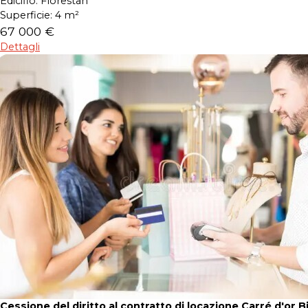
Edicifio:
Florestan
Superficie:
4 m²
67 000 €
Dettagli
Cessione del diritto al contratto di locazione Carré d'or B