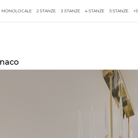
MONOLOCALE
2 STANZE
3 STANZE
4 STANZE
5 STANZE
+5
onaco