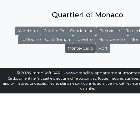
Quartieri di Monaco
Mareterra
Carré d'Or
Condamine
Fontvieille
Jardin
La Rousse - Saint Roman
Larvotto
Monaco-Ville
Mon
Monte-Carlo
Port
© 2026
ImmoSoft SARL
- www.vendita-appartamenti-montec
Ce document ne fait partie d'aucune offre ou contrat. Toutes mesures, surfaces 
approximatives. Le descriptif et les plans ne sont donnés qu'à titre indicatif et leur
garantie.