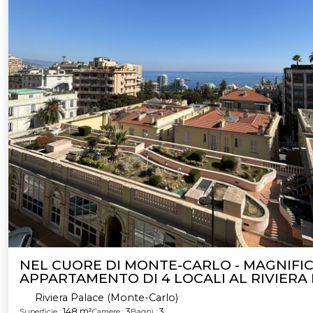
NEL CUORE DI MONTE-CARLO - MAGNIFI
APPARTAMENTO DI 4 LOCALI AL RIVIERA
Riviera Palace (Monte-Carlo)
148 m²
3
3
Superficie :
Camere :
Bagni :