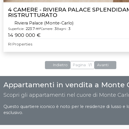
4 CAMERE - RIVIERA PALACE SPLENDID
RISTRUTTURATO
Riviera Palace (Monte-Carlo)
223.7 m²
3
3
Superficie :
Camere :
Bagni :
14 900 000 €
RI Properties
Indietro
Pagina : 1/1
Avanti
Appartamenti in vendita a Monte 
Scopri gli appartamenti nel cuore di Monte Carl
Questo quartiere iconico è noto per le residenze di lusso e lo 
esclusivo.