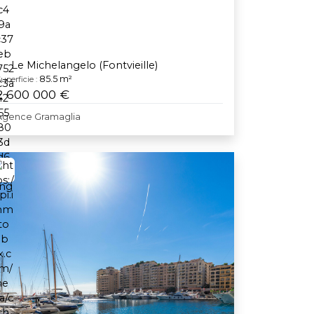
Le Michelangelo (Fontvieille)
85.5 m²
uperficie :
2 600 000 €
Agence Gramaglia