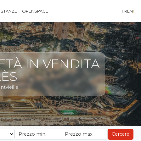
 STANZE
OPENSPACE
FR
EN
IT
ETÀ IN VENDITA
LÈS
ntvieille