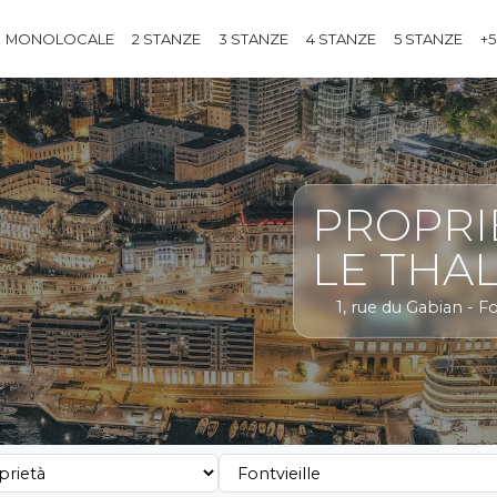
MONOLOCALE
2 STANZE
3 STANZE
4 STANZE
5 STANZE
+5
PROPRI
LE THA
1, rue du Gabian - Fo