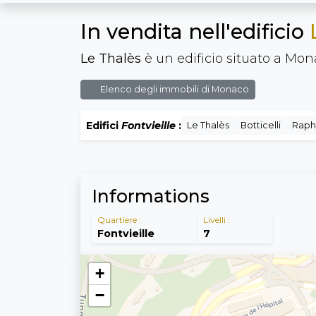
In vendita nell'edificio
Le Thalès
è un edificio situato a Mona
Elenco degli immobili di Monaco
Edifici
Fontvieille
:
Le Thalès
Botticelli
Raph
Informations
Quartiere :
Livelli :
Fontvieille
7