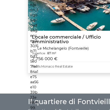
Locale commerciale / Ufficio
amministrativo
Le Michelangelo (Fontvieille)
87 m²
Superficie :
2 756 000 €
Miells Monaco Real Estate
Il quartiere di Fontviei