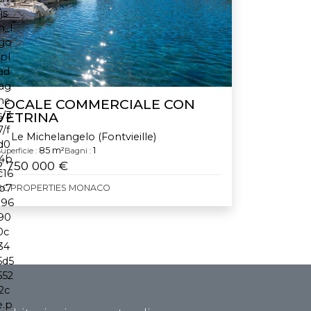
LOCALE COMMERCIALE CON
VETRINA
Le Michelangelo (Fontvieille)
85 m²
1
uperficie :
Bagni :
2 750 000 €
BC PROPERTIES MONACO