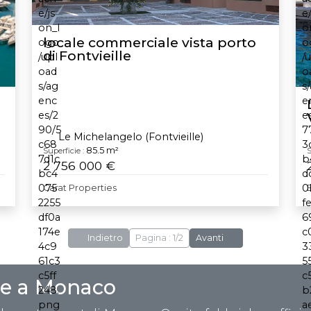
locale commerciale vista porto
di Fontvieille
Le Michelangelo (Fontvieille)
85.5 m²
Superficie :
S
2 756 000 €
Carat Properties
Indietro
Pagina : 1/2
Avanti
lle a Monaco