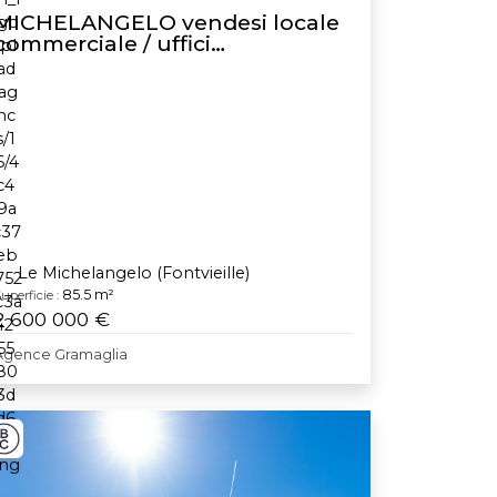
MICHELANGELO vendesi locale
commerciale / uffici
amministrativi
Le Michelangelo (Fontvieille)
85.5 m²
uperficie :
2 600 000 €
Agence Gramaglia