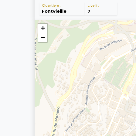
Quartiere :
Livelli :
Fontvieille
7