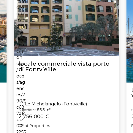
locale commerciale vista porto
di Fontvieille
Le Michelangelo (Fontvieille)
85.5 m²
Superficie :
S
2 756 000 €
Carat Properties