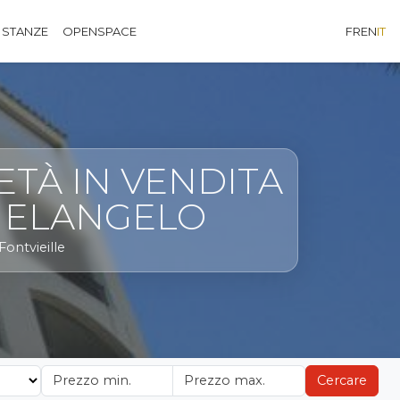
 STANZE
OPENSPACE
FR
EN
IT
ETÀ IN VENDITA
HELANGELO
Fontvieille