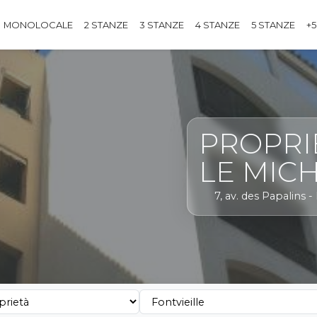
MONOLOCALE
2 STANZE
3 STANZE
4 STANZE
5 STANZE
+5
PROPRI
LE MIC
7, av. des Papalins - 